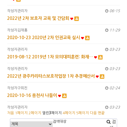
작성자
관리자
06-15
2022년 2차 보호자 교육 및 간담회
작성자
김재홍
11-29
2020-10-23 2020년 2차 인권교육 실시
작성자
관리자
03-23
2019-08-12 2019년 1차 모의대피훈련: 화재…
작성자
관리자
03-23
2022년 광주카리타스보호작업장 1차 추경예산서
작성자
구희진
02-24
2020-10-16 용천사 나들이
작성자
관리자
03-23
처음
1
페이지
2
페이지
열린
3
페이지
4
페이지
5
페이지
다음
맨끝
검색대상
검