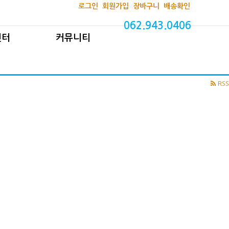
로그인
회원가입
장바구니
배송확인
대1 문의
공지사항
보도자료
062.943.0406
구입안내
자유게시판
사진자료실
센터
커뮤니티
조과정
후원안내
동영상자료실
자료실
자원봉사 안내
문의
공지사항
안내
자유게시판
RSS
정
후원안내
실
자원봉사 안내