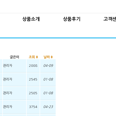
사업
국산차
1
사업
허브차
제품
상품소개
상품후기
고객
로그램
세트상품
제
기획상품
게시판
국산차
1대1 
기타상품
허브차
제품구입
보도자료
램
세트상품
제조과
사진자료실
기획상품
자료
글쓴이
조회
날짜
동영상자료실
기타상품
관리자
2008
04-09
관리자
2545
01-08
관리자
2505
01-08
관리자
3754
04-23