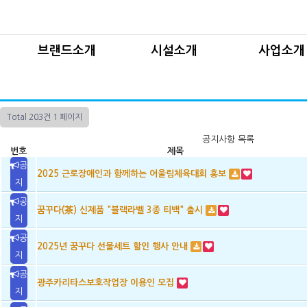
꿈꾸다 브랜드
인사말
차류
티백이야기
카리타스 법인소개
임가공
브랜드소개
시설소개
사업소개
법인직영시설
재활프
연혁 및 조직도
꿈꾸다 브랜드
인사말
차류사업
찾아오시는길
공지사항
티백이야기
카리타스 법인소개
임가공사업
Total 203건
1 페이지
법인직영시설
재활프로그
연혁 및 조직도
공지사항 목록
번호
제목
찾아오시는길
공
2025 근로장애인과 함께하는 어울림체육대회 홍보
지
공
꿈꾸다(茶) 신제품 "블랙라벨 3종 티백" 출시
지
공
2025년 꿈꾸다 선물세트 할인 행사 안내
지
공
광주카리타스보호작업장 이용인 모집
지