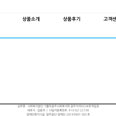
사업
국산차
1
사업
허브차
제품
상품소개
상품후기
고객
로그램
세트상품
제
기획상품
게시판
국산차
1대1 
기타상품
허브차
제품구입
보도자료
램
세트상품
제조과
사진자료실
기획상품
자료
동영상자료실
기타상품
6
상호명 : 사회복지법인 가톨릭광주사회복지회 광주카리타스보호작업장
대표자 : 김윤하 | 사업자등록번호: 410-82-22736
장애인복지시설: 광주광산-장애인-20140901-001호