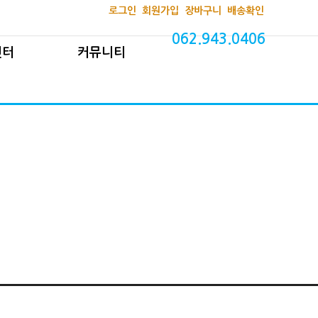
로그인
회원가입
장바구니
배송확인
대1 문의
공지사항
보도자료
구입안내
자유게시판
사진자료실
062.943.0406
센터
커뮤니티
조과정
후원안내
동영상자료실
자료실
자원봉사 안내
문의
공지사항
안내
자유게시판
정
후원안내
실
자원봉사 안내