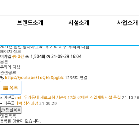
꿈꾸다 브랜드
인사말
차류
티백이야기
카리타스 법인소개
임가공
브랜드소개
시설소개
사업소개
법인직영시설
재활프
연혁 및 조직도
꿈꾸다 브랜드
인사말
차류사업
찾아오시는길
2021년 법인 종사자교육- '위기의 지구' 우리의 다짐 > 동영상자료실
2021년 법인 종사자교육- '위기의 지구' 우리의 다짐
티백이야기
카리타스 법인소개
임가공사업
페이지 정보
법인직영시설
재활프로그
미카엘
0건
1,504회
21-09-29 16:04
본문
연혁 및 조직도
우리의 다짐
찾아오시는길
관련링크
https://youtu.be/ToQE5Xpgblc
1296회 연결
목록
이전글
cmb 우리동네 새로고침 시즌3 17화 장애인 직업재활시설 특집
21.10.2
다음글
티백 생산과정
21.09.29
댓글목록
댓글목록
등록된 댓글이 없습니다.