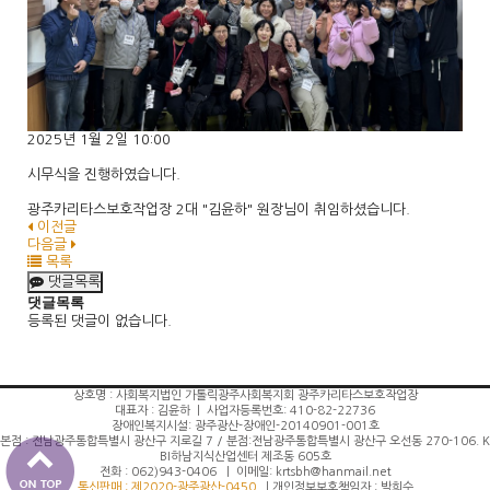
2025년 1월 2일 10:00
시무식을 진행하였습니다.
광주카리타스보호작업장 2대 "김윤하" 원장님이 취임하셨습니다.
이전글
다음글
목록
댓글목록
댓글목록
등록된 댓글이 없습니다.
상호명 : 사회복지법인 가톨릭광주사회복지회 광주카리타스보호작업장
대표자 : 김윤하 | 사업자등록번호: 410-82-22736
장애인복지시설: 광주광산-장애인-20140901-001호
본점 : 전남광주통합특별시 광산구 지로길 7 / 분점:전남광주통합특별시 광산구 오선동 270-106. K
BI하남지식산업센터 제조동 605호
전화 : 062)943-0406 | 이메일: krtsbh@hanmail.net
통신판매 : 제2020-광주광산-0450
| 개인정보보호책임자 : 박희수